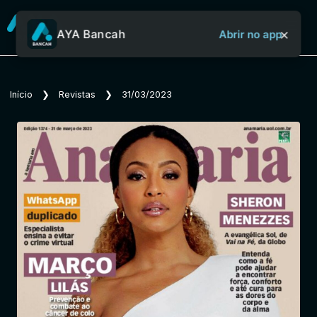
×
AYA Bancah
Abrir no app
Sobre o Aya Bancah
Início
❯
Revistas
❯
31/03/2023
Início
Revistas
Jornais
Notícias