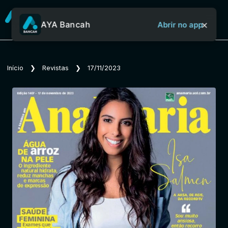
×
AYA Bancah
Abrir no app
Sobre o Aya Bancah
Início
❯
Revistas
❯
17/11/2023
Início
Revistas
Jornais
Notícias