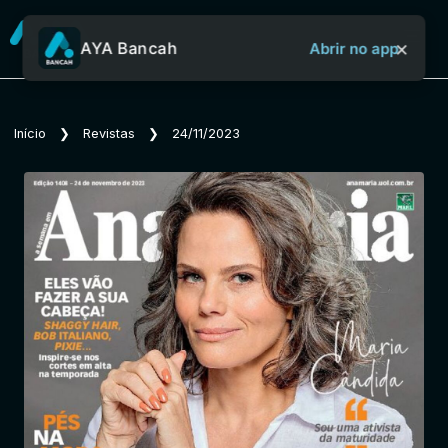
×
AYA Bancah
Abrir no app
Sobre o Aya Bancah
Início
❯
Revistas
❯
24/11/2023
Início
Revistas
Jornais
Notícias