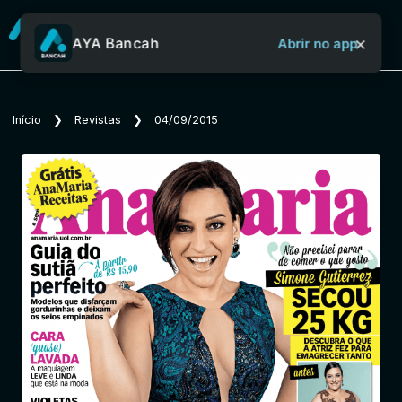
×
AYA Bancah
Abrir no app
Sobre o Aya Bancah
Início
❯
Revistas
❯
04/09/2015
Início
Revistas
Jornais
Notícias