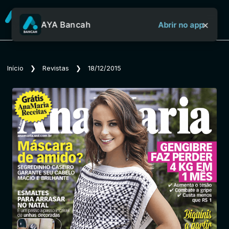
×
AYA Bancah
Abrir no app
Sobre o Aya Bancah
Início
❯
Revistas
❯
18/12/2015
Início
Revistas
Jornais
Notícias