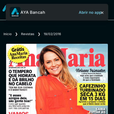
×
AYA Bancah
Abrir no app
Sobre o Aya Bancah
Início
❯
Revistas
❯
19/02/2016
Início
Revistas
Jornais
Notícias