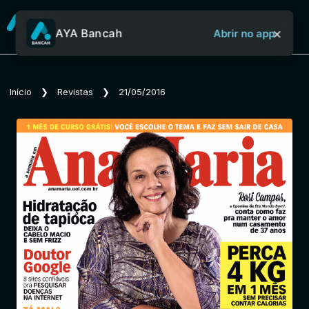
×
AYA Bancah
Abrir no app
Sobre o Aya Bancah
Início
❯
Revistas
❯
21/05/2016
Início
Revistas
Jornais
Notícias