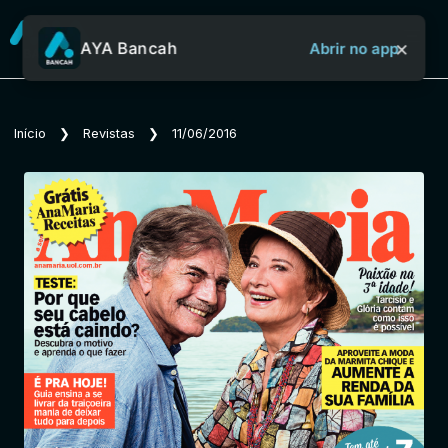
×
AYA Bancah
Abrir no app
Sobre o Aya Bancah
Início
❯
Revistas
❯
11/06/2016
Início
Revistas
Jornais
Notícias