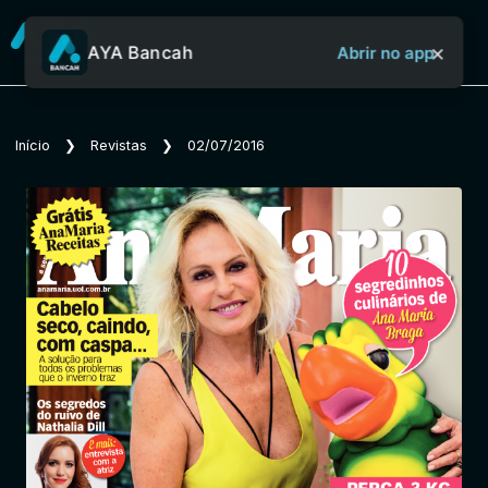
×
AYA Bancah
Abrir no app
Sobre o Aya Bancah
Início
❯
Revistas
❯
02/07/2016
Início
Revistas
Jornais
Notícias