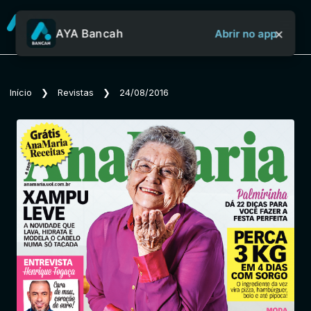
×
AYA Bancah
Abrir no app
Sobre o Aya Bancah
Início
❯
Revistas
❯
24/08/2016
Início
Revistas
Jornais
Notícias