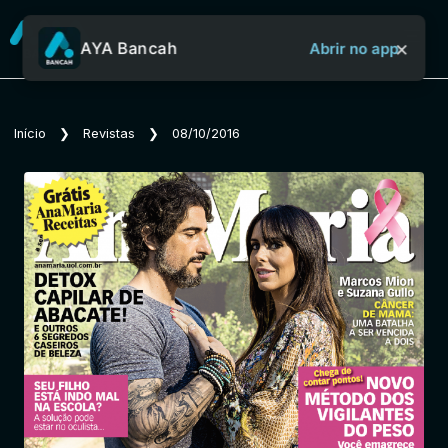
×
AYA Bancah
Abrir no app
Sobre o Aya Bancah
Início
❯
Revistas
❯
08/10/2016
Início
Revistas
Jornais
Notícias