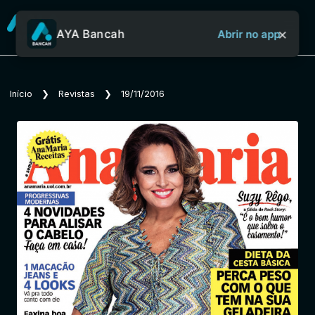
×
AYA Bancah
Abrir no app
Sobre o Aya Bancah
Início
❯
Revistas
❯
19/11/2016
Início
Revistas
Jornais
Notícias