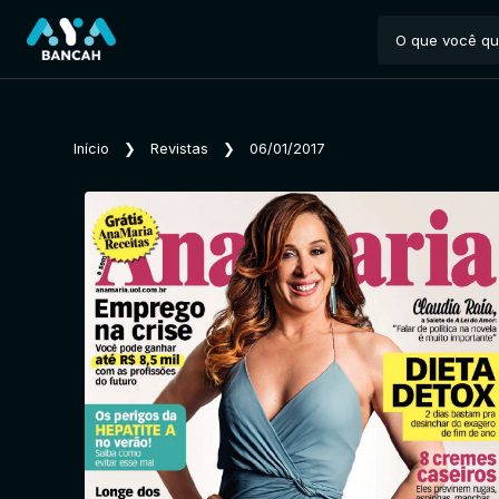
Início
❯
Revistas
❯
06/01/2017