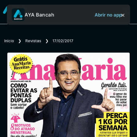
×
AYA Bancah
Abrir no app
Sobre o Aya Bancah
Início
❯
Revistas
❯
17/02/2017
Início
Revistas
Jornais
Notícias