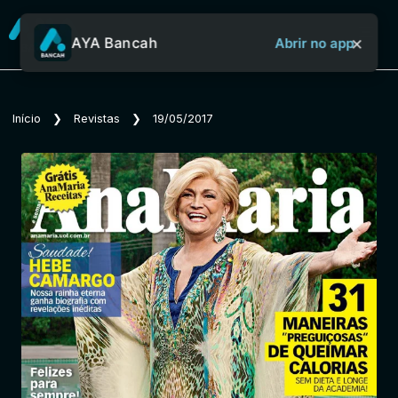
×
AYA Bancah
Abrir no app
Sobre o Aya Bancah
Início
❯
Revistas
❯
19/05/2017
Início
Revistas
Jornais
Notícias