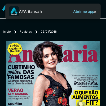
×
AYA Bancah
Abrir no app
Sobre o Aya Bancah
Início
❯
Revistas
❯
05/01/2018
Início
Revistas
Jornais
Notícias