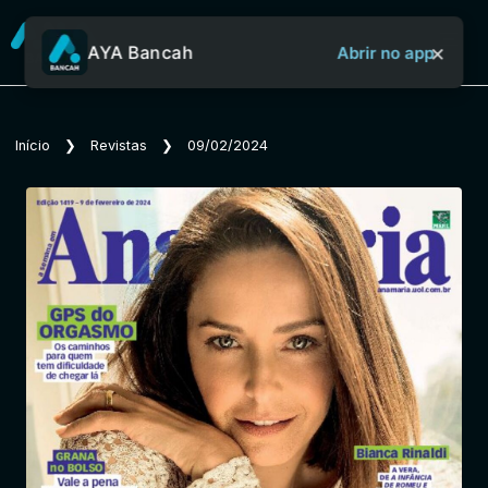
×
AYA Bancah
Abrir no app
Sobre o Aya Bancah
Início
❯
Revistas
❯
09/02/2024
Início
Revistas
Jornais
Notícias