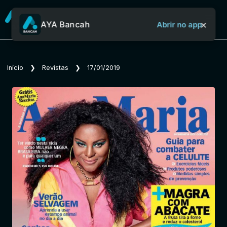
×
AYA Bancah
Abrir no app
Sobre o Aya Bancah
Início
❯
Revistas
❯
17/01/2019
Início
Revistas
Jornais
Notícias