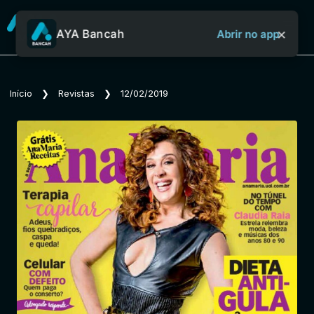
×
AYA Bancah
Abrir no app
Sobre o Aya Bancah
Início
❯
Revistas
❯
12/02/2019
Início
Revistas
Jornais
Notícias