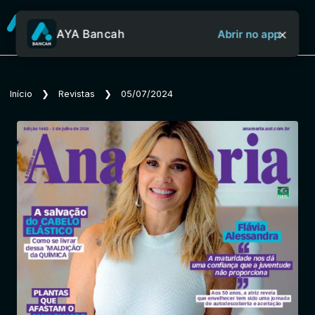
×
AYA Bancah
Abrir no app
Sobre o Aya Bancah
Início
❯
Revistas
❯
05/07/2024
Início
Revistas
Jornais
Notícias