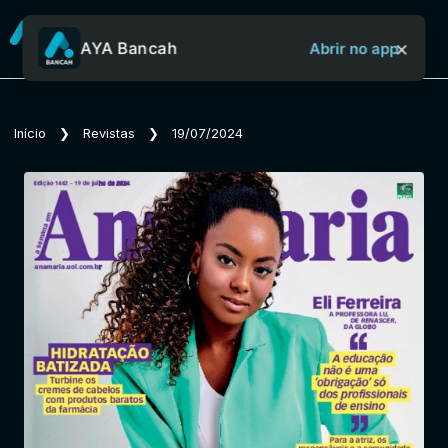
×
AYA Bancah
Abrir no app
Sobre o Aya Bancah
Início
❯
Revistas
❯
19/07/2024
Início
Revistas
Jornais
Notícias