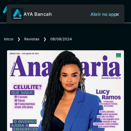
×
AYA Bancah
Abrir no app
Sobre o Aya Bancah
Início
❯
Revistas
❯
08/08/2024
Início
Revistas
Jornais
Notícias