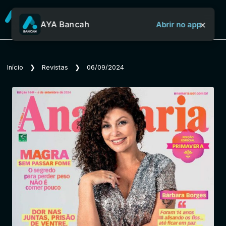
×
AYA Bancah
Abrir no app
Sobre o Aya Bancah
Início
❯
Revistas
❯
06/09/2024
Início
Revistas
Jornais
Notícias