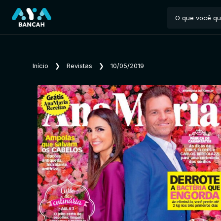
Início
❯
Revistas
❯
10/05/2019