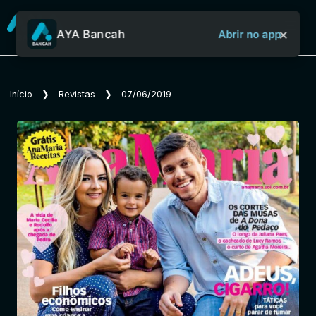
×
AYA Bancah
Abrir no app
Sobre o Aya Bancah
Início
❯
Revistas
❯
07/06/2019
Início
Revistas
Jornais
Notícias