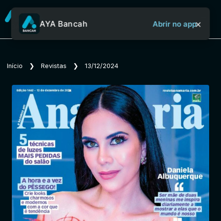
×
AYA Bancah
Abrir no app
Sobre o Aya Bancah
Início
❯
Revistas
❯
13/12/2024
Início
Revistas
Jornais
Notícias