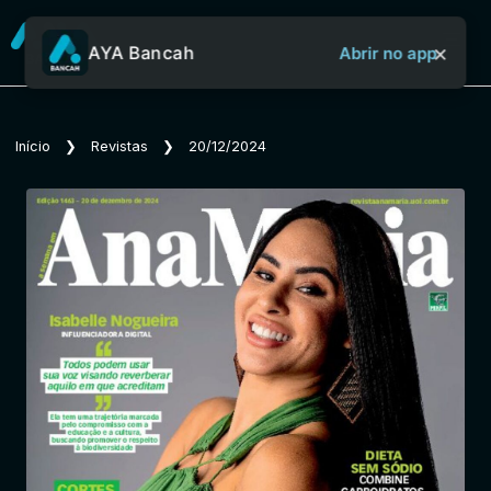
×
AYA Bancah
Abrir no app
Sobre o Aya Bancah
Início
❯
Revistas
❯
20/12/2024
Início
Revistas
Jornais
Notícias