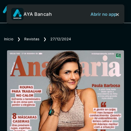
×
AYA Bancah
Abrir no app
Sobre o Aya Bancah
Início
❯
Revistas
❯
27/12/2024
Início
Revistas
Jornais
Notícias