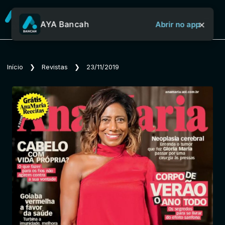
×
AYA Bancah
Abrir no app
Sobre o Aya Bancah
Início
❯
Revistas
❯
23/11/2019
Início
Revistas
Jornais
Notícias