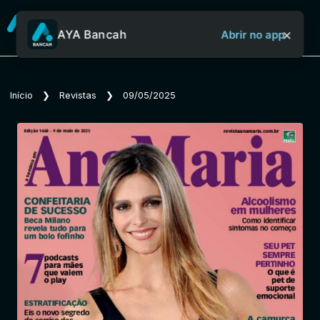
×
AYA Bancah
Abrir no app
Sobre o Aya Bancah
Início
❯
Revistas
❯
09/05/2025
Início
Revistas
Jornais
Notícias