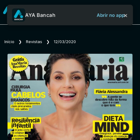
×
AYA Bancah
Abrir no app
Sobre o Aya Bancah
Início
❯
Revistas
❯
12/03/2020
Início
Revistas
Jornais
Notícias