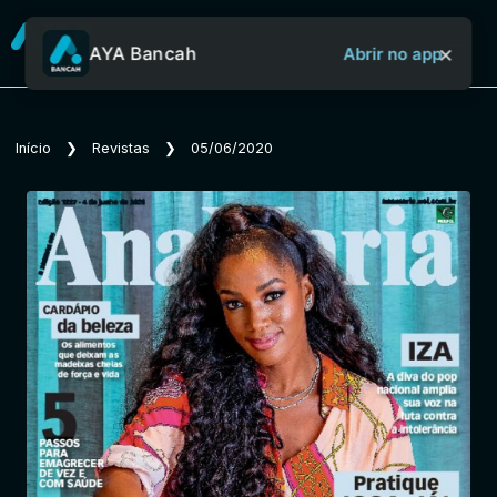
×
AYA Bancah
Abrir no app
Sobre o Aya Bancah
Início
❯
Revistas
❯
05/06/2020
Início
Revistas
Jornais
Notícias