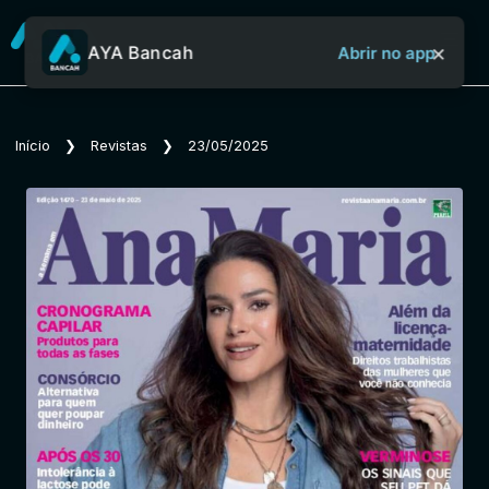
×
AYA Bancah
Abrir no app
Sobre o Aya Bancah
Início
❯
Revistas
❯
23/05/2025
Início
Revistas
Jornais
Notícias