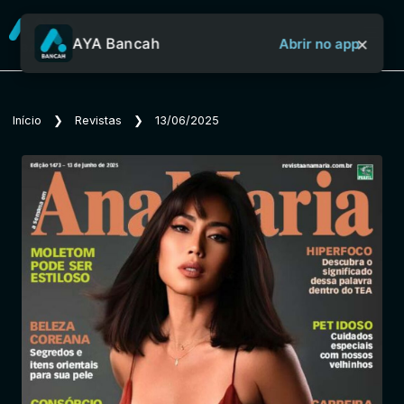
×
AYA Bancah
Abrir no app
Sobre o Aya Bancah
Início
❯
Revistas
❯
13/06/2025
Início
Revistas
Jornais
Notícias