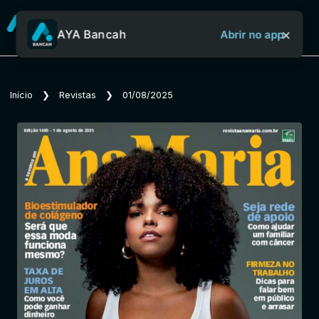
×
AYA Bancah
Abrir no app
Sobre o Aya Bancah
Início
❯
Revistas
❯
01/08/2025
Início
Revistas
Jornais
Notícias