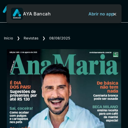
×
AYA Bancah
Abrir no app
Sobre o Aya Bancah
Início
❯
Revistas
❯
08/08/2025
Início
Revistas
Jornais
Notícias