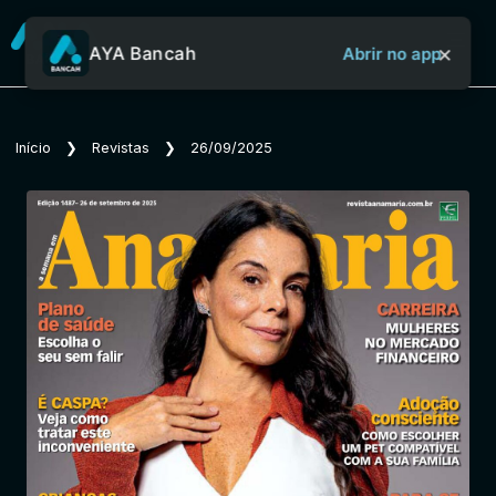
×
AYA Bancah
Abrir no app
Sobre o Aya Bancah
Início
❯
Revistas
❯
26/09/2025
Início
Revistas
Jornais
Notícias