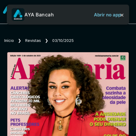
×
AYA Bancah
Abrir no app
Sobre o Aya Bancah
Início
❯
Revistas
❯
03/10/2025
Início
Revistas
Jornais
Notícias