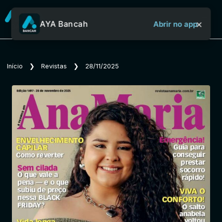
×
AYA Bancah
Abrir no app
Sobre o Aya Bancah
Início
❯
Revistas
❯
28/11/2025
Início
Revistas
Jornais
Notícias