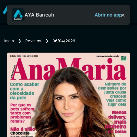
×
AYA Bancah
Abrir no app
Sobre o Aya Bancah
Início
❯
Revistas
❯
06/04/2026
Início
Revistas
Jornais
Notícias