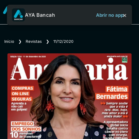
×
AYA Bancah
Abrir no app
Sobre o Aya Bancah
Início
❯
Revistas
❯
11/12/2020
Início
Revistas
Jornais
Notícias