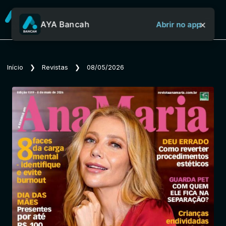
×
AYA Bancah
Abrir no app
Sobre o Aya Bancah
Início
❯
Revistas
❯
08/05/2026
Início
Revistas
Jornais
Notícias