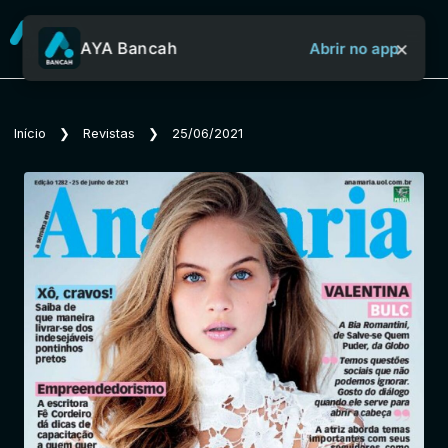
×
AYA Bancah
Abrir no app
Sobre o Aya Bancah
Início
❯
Revistas
❯
25/06/2021
Início
Revistas
Jornais
Notícias