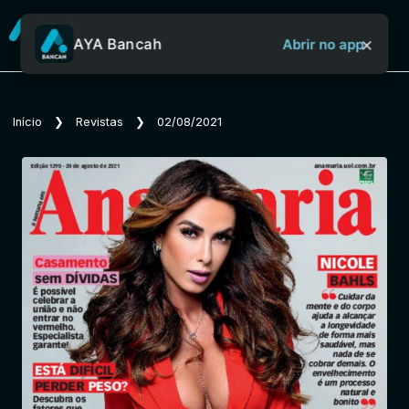
×
AYA Bancah
Abrir no app
Sobre o Aya Bancah
Início
❯
Revistas
❯
02/08/2021
Início
Revistas
Jornais
Notícias