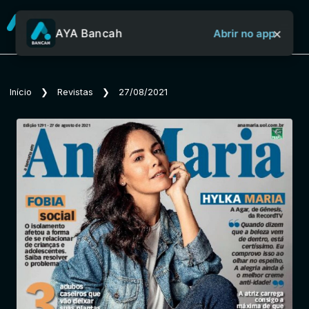
×
AYA Bancah
Abrir no app
Sobre o Aya Bancah
Início
❯
Revistas
❯
27/08/2021
Início
Revistas
Jornais
Notícias