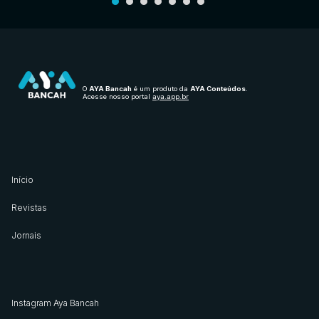
O
AYA Bancah
é um produto da
AYA Conteúdos
.
Acesse nosso portal
aya.app.br
Início
Revistas
Jornais
Instagram Aya Bancah