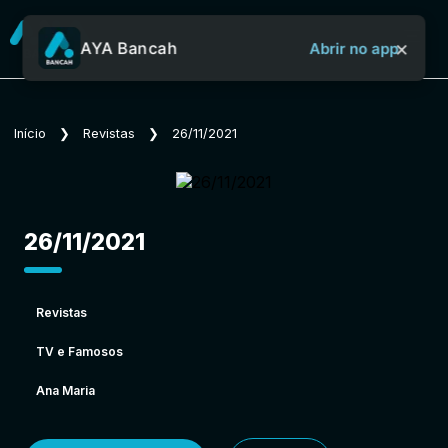
×
AYA Bancah
Abrir no app
Sobre o Aya Bancah
Início
❯
Revistas
❯
26/11/2021
Início
26/11/2021
Revistas
Revistas
TV e Famosos
Jornais
Ana Maria
Notícias