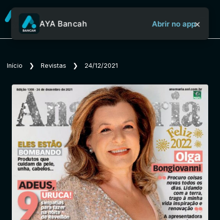
×
AYA Bancah
Abrir no app
Sobre o Aya Bancah
Início
❯
Revistas
❯
24/12/2021
Início
Revistas
Jornais
Notícias