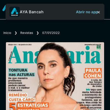
×
AYA Bancah
Abrir no app
Sobre o Aya Bancah
Início
❯
Revistas
❯
07/01/2022
Início
Revistas
Jornais
Notícias