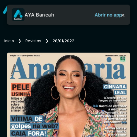
×
AYA Bancah
Abrir no app
Sobre o Aya Bancah
Início
❯
Revistas
❯
28/01/2022
Início
Revistas
Jornais
Notícias