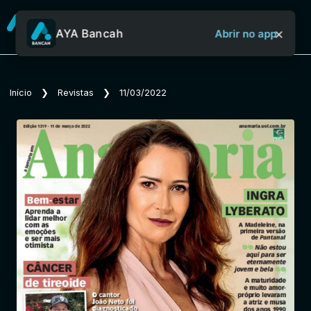
×
AYA Bancah
Abrir no app
Sobre o Aya Bancah
Início
❯
Revistas
❯
11/03/2022
Início
Revistas
Jornais
Notícias